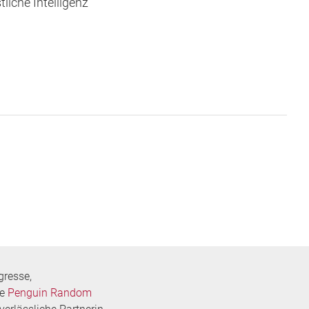
liche Intelligenz
gresse,
pe
Penguin Random