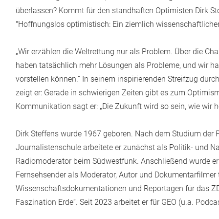
überlassen? Kommt für den standhaften Optimisten Dirk Ste
"Hoffnungslos optimistisch: Ein ziemlich wissenschaftlicher
„Wir erzählen die Weltrettung nur als Problem. Über die Cha
haben tatsächlich mehr Lösungen als Probleme, und wir habe
vorstellen können.“ In seinem inspirierenden Streifzug dur
zeigt er: Gerade in schwierigen Zeiten gibt es zum Optimism
Kommunikation sagt er: „Die Zukunft wird so sein, wie wir h
Dirk Steffens wurde 1967 geboren. Nach dem Studium der Po
Journalistenschule arbeitete er zunächst als Politik- und 
Radiomoderator beim Südwestfunk. Anschließend wurde er fü
Fernsehsender als Moderator, Autor und Dokumentarfilmer t
Wissenschaftsdokumentationen und Reportagen für das ZDF,
Faszination Erde“. Seit 2023 arbeitet er für GEO (u.a. Podc