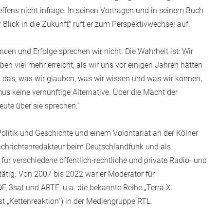
ffens nicht infrage. In seinen Vorträgen und in seinem Buch
 Blick in die Zukunft" ruft er zum Perspektivwechsel auf.
ncen und Erfolge sprechen wir nicht. Die Wahrheit ist: Wir
n viel mehr erreicht, als wir uns vor einigen Jahren hätten
ch das, was wir glauben, was wir wissen und was wir können,
us keine vernünftige Alternative. Über die Macht der
eute über sie sprechen.“
litik und Geschichte und einem Volontariat an der Kölner
Nachrichtenredakteur beim Deutschlandfunk und als
r verschiedene öffentlich-rechtliche und private Radio- und
ätig. Von 2007 bis 2022 war er Moderator für
 3sat und ARTE, u.a. die bekannte Reihe „Terra X.
ast „Kettenreaktion“) in der Mediengruppe RTL.