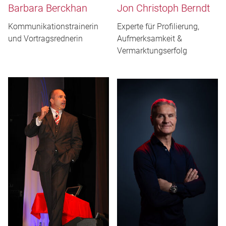
Barbara Berckhan
Jon Christoph Berndt
Kommunikationstrainerin
Experte für Profilierung,
und Vortragsrednerin
Aufmerksamkeit &
Vermarktungserfolg