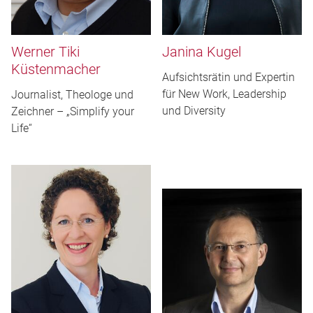
Werner Tiki
Janina Kugel
Küstenmacher
Aufsichtsrätin und Expertin
für New Work, Leadership
Journalist, Theologe und
und Diversity
Zeichner – „Simplify your
Life“