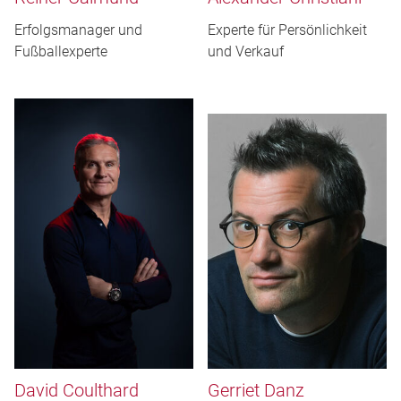
Erfolgsmanager und
Experte für Persönlichkeit
Fußballexperte
und Verkauf
David Coulthard
Gerriet Danz