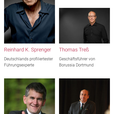
Reinhard K. Sprenger
Thomas Treß
Deutschlands profiliertester
Geschäftsführer von
Führungsexperte
Borussia Dortmund